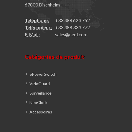
67800 Bischheim
Téléphone:
+33 388 623 752
Télécopieur:
+33 388 333 772
E-Mail:
sales@neol.com
Catégories de produit
ePowerSwitch
VizioGuard
Surveillance
NeoClock
Accessoires