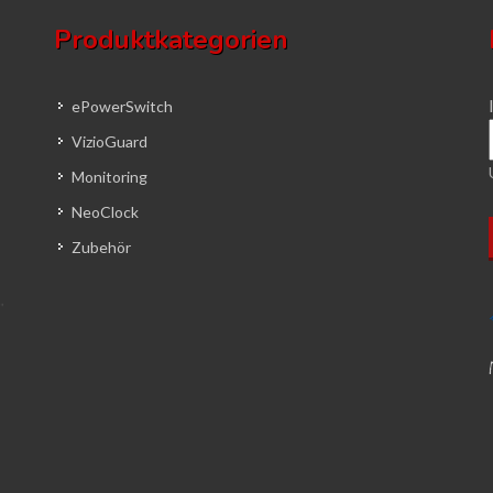
Produktkategorien
ePowerSwitch
VizioGuard
Monitoring
NeoClock
Zubehör