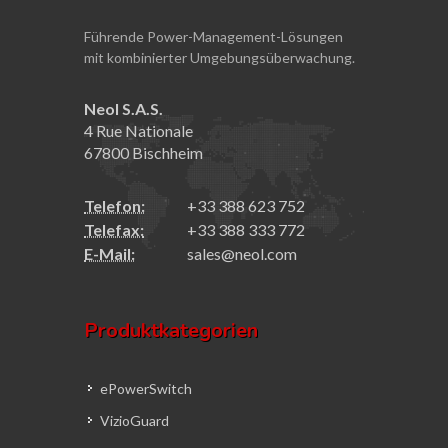
Führende Power-Management-Lösungen
mit kombinierter Umgebungsüberwachung.
Neol S.A.S.
4 Rue Nationale
67800 Bischheim
Telefon:
+33 388 623 752
Telefax:
+33 388 333 772
E-Mail:
sales@neol.com
Produktkategorien
ePowerSwitch
VizioGuard